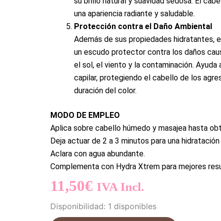
su brillo natural y suavidad sedosa. El cab
una apariencia radiante y saludable.
Protección contra el Daño Ambiental
Además de sus propiedades hidratantes, e
un escudo protector contra los daños ca
el sol, el viento y la contaminación. Ayuda 
capilar, protegiendo el cabello de los agr
duración del color.
MODO DE EMPLEO
Aplica sobre cabello húmedo y masajea hasta ob
Deja actuar de 2 a 3 minutos para una hidratación
Aclara con agua abundante.
Complementa con Hydra Xtrem para mejores resu
11,50
€
IVA Incl.
Champú
Disponibilidad:
1 disponibles
Hyaluronic