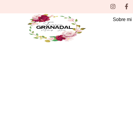
Ir
Instag
Fa
f
al
contenido
Sobre mi