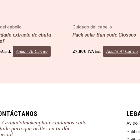
del cabello
Cuidado del cabello
idado extracto de chufa
Pack solar Sun code Glossco
of
27,80
€
Añadir Al Carrito
Añadir Al Carrito
VA incl.
IVA incl.
ONTÁCTANOS
LEG
 Granadalmakeuphair cuidamos cada
Aviso 
talle para que brilles en
tu día
Políti
pecial.