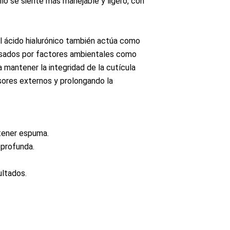
ello se siente más manejable y ligero, con
l ácido hialurónico también actúa como
usados por factores ambientales como
a mantener la integridad de la cutícula
esores externos y prolongando la
tener espuma.
 profunda.
ltados.