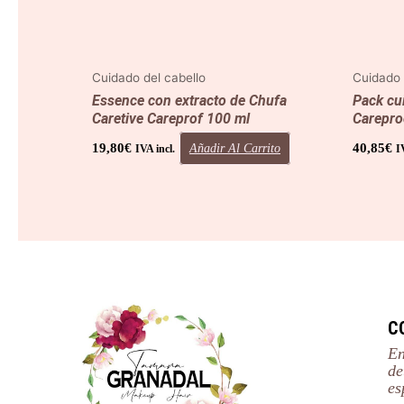
Cuidado del cabello
Cuidado 
Essence con extracto de Chufa
Pack cu
Caretive Careprof 100 ml
Carepro
19,80
€
40,85
€
Añadir Al Carrito
IVA incl.
I
C
En
de
es