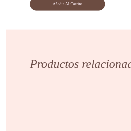
Xtrem
Añadir Al Carrito
500
ml
Glossco
cantidad
Productos relaciona