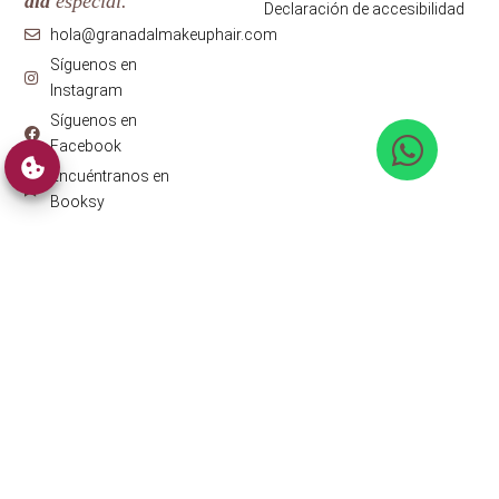
día
especial.
Declaración de accesibilidad
hola@granadalmakeuphair.com
Síguenos en
Instagram
Síguenos en
Facebook
Encuéntranos en
Booksy
Granadalmakeuphair © 2026 ·
Diseño web
con ♥️ por Artic
Agency