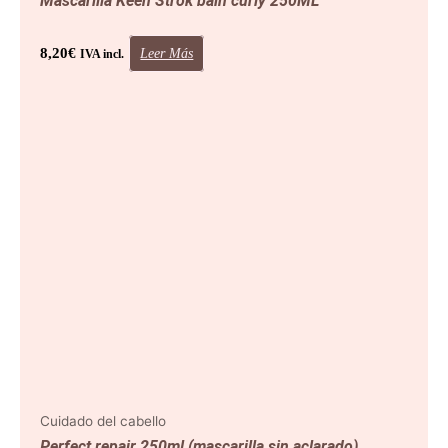
Mascarilla Keen Strok bain curly 250ML
8,20
€
Leer Más
IVA incl.
Cuidado del cabello
Perfect repair 250ml (mascarilla sin aclarado)