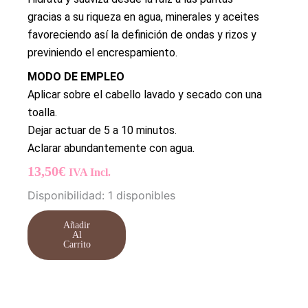
gracias a su riqueza en agua, minerales y aceites
favoreciendo así la definición de ondas y rizos y
previniendo el encrespamiento.
MODO DE EMPLEO
Aplicar sobre el cabello lavado y secado con una
toalla.
Dejar actuar de 5 a 10 minutos.
Aclarar abundantemente con agua.
13,50
€
IVA Incl.
Mascarilla
Disponibilidad:
1 disponibles
Curl
Therapy
Añadir
500
Al
Carrito
ml
cantidad