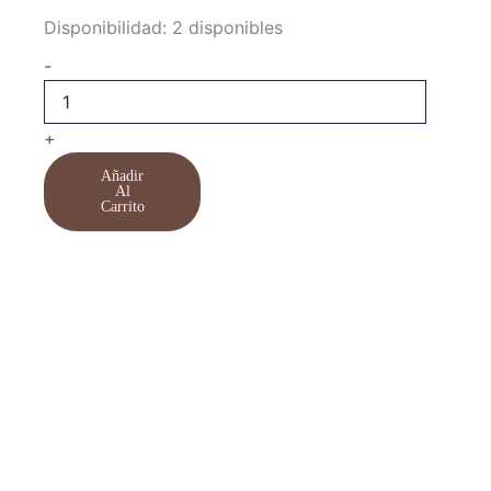
Mascarilla
Disponibilidad:
2 disponibles
Natur
-
Therapy
Cannabis
Glossco
500
+
ml
cantidad
Añadir
Al
Carrito