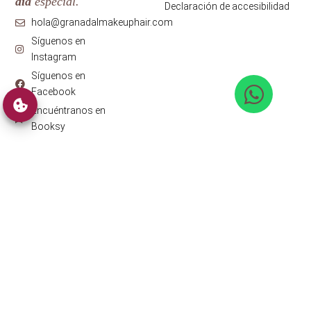
día
especial.
Declaración de accesibilidad
hola@granadalmakeuphair.com
Síguenos en
Instagram
Síguenos en
Facebook
Encuéntranos en
Booksy
Granadalmakeuphair © 2026 ·
Diseño web
con ♥️ por Artic
Agency