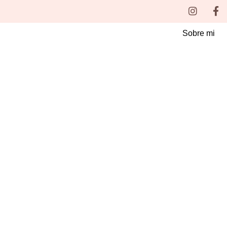
Ir
Instag
Fa
f
al
contenido
Sobre mi