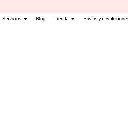
ram
cebook-
Servicios
Blog
Tienda
Envíos y devolucione