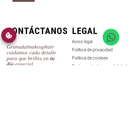
CONTÁCTANOS
LEGAL
En
Aviso legal
Granadalmakeuphair
Política de privacidad
cuidamos cada detalle
para que brilles en
tu
Política de cookies
día
especial.
Declaración de accesibilidad
hola@granadalmakeuphair.com
Síguenos en
Instagram
Síguenos en
Facebook
Encuéntranos en
Booksy