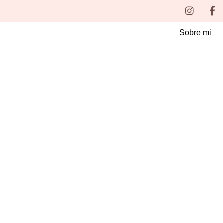
Ir
Instag
Fa
f
al
contenido
Sobre mi