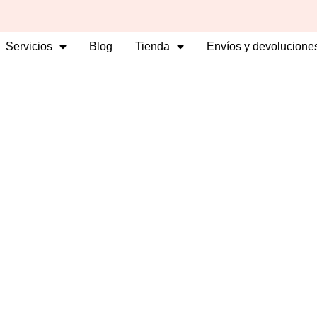
ram
cebook-
Servicios
Blog
Tienda
Envíos y devolucione