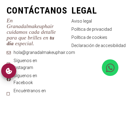
CONTÁCTANOS
LEGAL
En
Aviso legal
Granadalmakeuphair
Política de privacidad
cuidamos cada detalle
para que brilles en
tu
Política de cookies
día
especial.
Declaración de accesibilidad
hola@granadalmakeuphair.com
Síguenos en
Instagram
Síguenos en
Facebook
Encuéntranos en
Booksy
Granadalmakeuphair © 2026 ·
Diseño web
con ♥️ por Artic
Agency